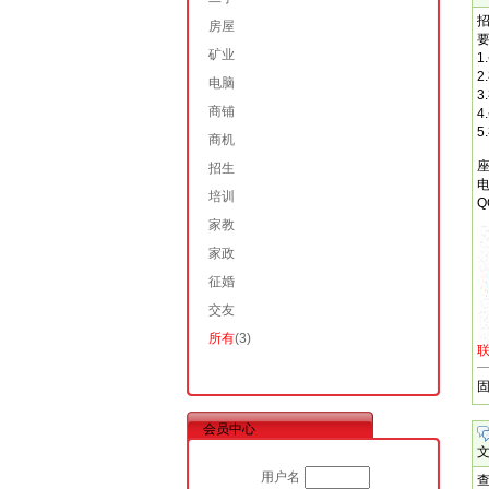
房屋
矿业
1
电脑
3
商铺
4
5
商机
座
招生
电
培训
Q
家教
家政
征婚
交友
所有
(3)
联
会员中心
用户名