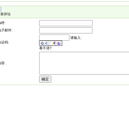
发表评论
称呼:
电子邮件:
请输入:
验证码:
看不清?
内容: