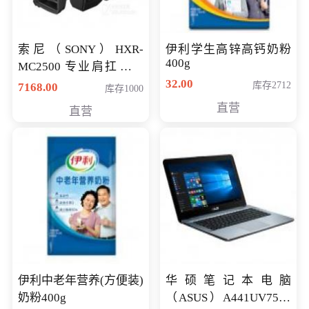
索尼（SONY）HXR-
伊利学生高锌高钙奶粉
400g
MC2500 专业肩扛式存
储卡全高清摄录一体机
32.00
库存2712
7168.00
库存1000
婚庆 直播 团拜会 专业高
直营
直营
清入门级摄像机
伊利中老年营养(方便装)
华硕笔记本电脑
奶粉400g
（ASUS）A441UV7500