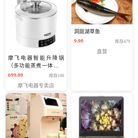
洞庭湖草鱼
9.90
库存479
直营
摩飞电器智能升降锅
（多功能蒸煮一体锅）
（智能升降养生锅） 会
699.00
库存100
员专享价399元
摩飞电器专卖店