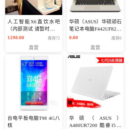
人工智能X6直饮水吧
华硕（ASUS）华硕顽石
（内部测试 请暂时不要
笔记本电脑F442UF8250
购买）
八代独显轻薄办公商务
1298.00
0.00
库存72
库存0
游戏笔记本 火爆推荐
直营
直营
台电平板电脑T98 4G八
华硕（ASUS）
核
A480UR7200 酷睿I5超