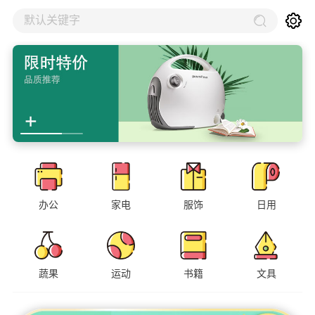
默认关键字
办公
家电
服饰
日用
蔬果
运动
书籍
文具