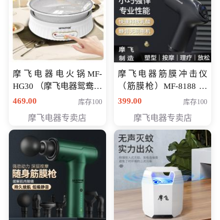
摩飞电器电火锅MF-
摩飞电器筋膜冲击仪
HG30 （摩飞电器鸳鸯锅
（筋膜枪）MF-8188 会
MF-HG30 ） 会员专享价
员专享价268元
469.00
399.00
库存100
库存100
319元
摩飞电器专卖店
摩飞电器专卖店