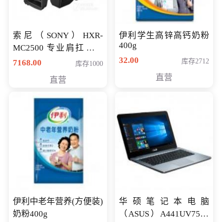
索尼（SONY）HXR-
伊利学生高锌高钙奶粉
400g
MC2500 专业肩扛式存
储卡全高清摄录一体机
32.00
库存2712
7168.00
库存1000
婚庆 直播 团拜会 专业高
直营
直营
清入门级摄像机
伊利中老年营养(方便装)
华硕笔记本电脑
奶粉400g
（ASUS）A441UV7500