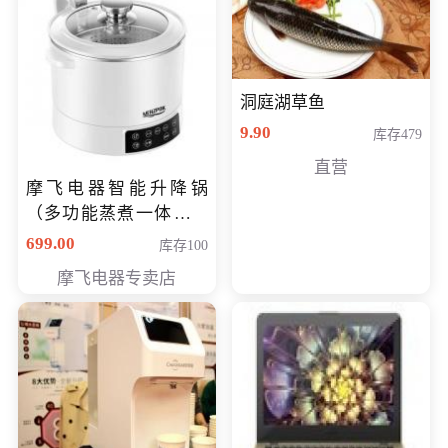
洞庭湖草鱼
9.90
库存479
直营
摩飞电器智能升降锅
（多功能蒸煮一体锅）
（智能升降养生锅） 会
699.00
库存100
员专享价399元
摩飞电器专卖店