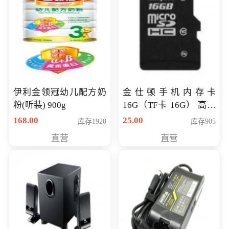
伊利金领冠幼儿配方奶
金仕顿手机内存卡
粉(听装) 900g
16G（TF卡 16G） 高速
卡 CLASS 10
168.00
25.00
库存1920
库存905
直营
直营