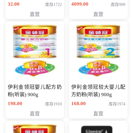
顽石（7代i7-7500U 4G
32.00
4099.00
库存1722
库存999
500G GT920MX 独显）
直营
直营
14英寸
伊利金领冠婴儿配方奶
伊利金领冠较大婴儿配
粉(听装) 900g
方奶粉(听装) 900g
198.00
168.00
库存1910
库存1974
直营
直营