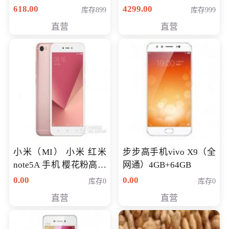
薄学生办公游戏独显笔
618.00
4299.00
库存899
库存999
记本电脑 金色 I5-7200
直营
直营
NV930-2G独
小米（MI） 小米 红米
步步高手机vivo X9（全
note5A 手机 樱花粉高配
网通）4GB+64GB
版 全网通(3G+32G)
0.00
0.00
库存0
库存0
直营
直营