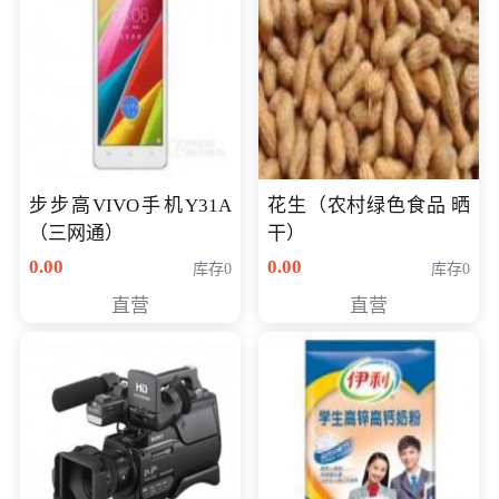
步步高VIVO手机Y31A
花生（农村绿色食品 晒
（三网通）
干）
0.00
0.00
库存0
库存0
直营
直营