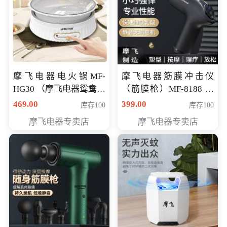
摩飞电器电火锅MF-
摩飞电器筋膜冲击仪
HG30 （摩飞电器鸳鸯锅
（筋膜枪）MF-8188 会
MF-HG30 ） 会员专享价
员专享价268元
469.00
399.00
库存100
库存100
319元
摩飞电器专卖店
摩飞电器专卖店