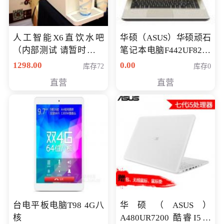
人工智能X6直饮水吧
华硕（ASUS）华硕顽石
（内部测试 请暂时不要
笔记本电脑F442UF8250
购买）
八代独显轻薄办公商务
1298.00
0.00
库存72
库存0
游戏笔记本 火爆推荐
直营
直营
台电平板电脑T98 4G八
华硕（ASUS）
核
A480UR7200 酷睿I5超