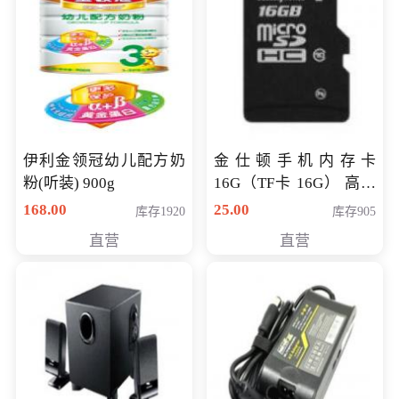
伊利金领冠幼儿配方奶
金仕顿手机内存卡
粉(听装) 900g
16G（TF卡 16G） 高速
卡 CLASS 10
168.00
25.00
库存1920
库存905
直营
直营