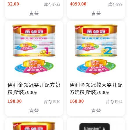
顽石（7代i7-7500U 4G
32.00
4099.00
库存1722
库存999
500G GT920MX 独显）
直营
直营
14英寸
伊利金领冠婴儿配方奶
伊利金领冠较大婴儿配
粉(听装) 900g
方奶粉(听装) 900g
198.00
168.00
库存1910
库存1974
直营
直营