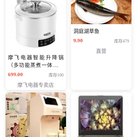
洞庭湖草鱼
9.90
库存479
直营
摩飞电器智能升降锅
（多功能蒸煮一体锅）
（智能升降养生锅） 会
699.00
库存100
员专享价399元
摩飞电器专卖店