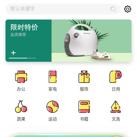
默认关键字
办公
家电
服饰
日用
蔬果
运动
书籍
文具