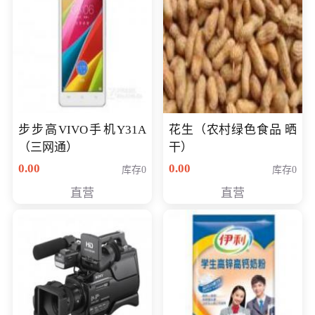
步步高VIVO手机Y31A
花生（农村绿色食品 晒
（三网通）
干）
0.00
0.00
库存0
库存0
直营
直营