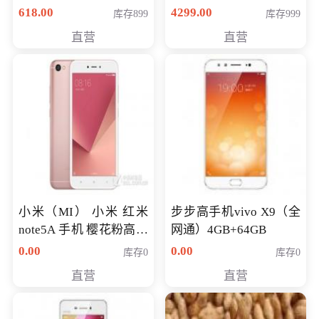
薄学生办公游戏独显笔
618.00
4299.00
库存899
库存999
记本电脑 金色 I5-7200
直营
直营
NV930-2G独
小米（MI） 小米 红米
步步高手机vivo X9（全
note5A 手机 樱花粉高配
网通）4GB+64GB
版 全网通(3G+32G)
0.00
0.00
库存0
库存0
直营
直营