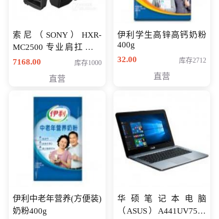
索尼（SONY）HXR-
伊利学生高锌高钙奶粉
400g
MC2500 专业肩扛式存
储卡全高清摄录一体机
32.00
库存2712
7168.00
库存1000
婚庆 直播 团拜会 专业高
直营
直营
清入门级摄像机
伊利中老年营养(方便装)
华硕笔记本电脑
奶粉400g
（ASUS）A441UV7500