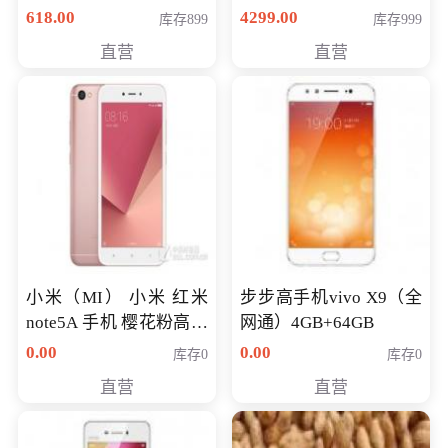
薄学生办公游戏独显笔
618.00
4299.00
库存899
库存999
记本电脑 金色 I5-7200
直营
直营
NV930-2G独
小米（MI） 小米 红米
步步高手机vivo X9（全
note5A 手机 樱花粉高配
网通）4GB+64GB
版 全网通(3G+32G)
0.00
0.00
库存0
库存0
直营
直营