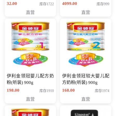
顽石（7代i7-7500U 4G
32.00
4099.00
库存1722
库存999
500G GT920MX 独显）
直营
直营
14英寸
伊利金领冠婴儿配方奶
伊利金领冠较大婴儿配
粉(听装) 900g
方奶粉(听装) 900g
198.00
168.00
库存1910
库存1974
直营
直营