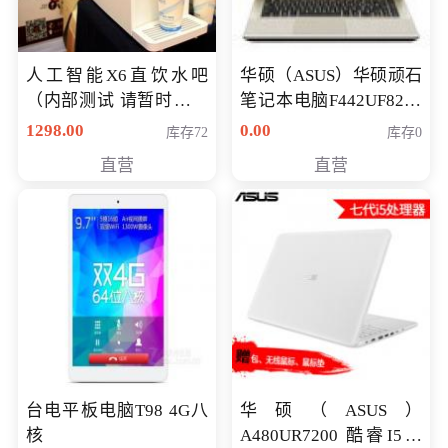
人工智能X6直饮水吧
华硕（ASUS）华硕顽石
（内部测试 请暂时不要
笔记本电脑F442UF8250
购买）
八代独显轻薄办公商务
1298.00
0.00
库存72
库存0
游戏笔记本 火爆推荐
直营
直营
台电平板电脑T98 4G八
华硕（ASUS）
核
A480UR7200 酷睿I5超