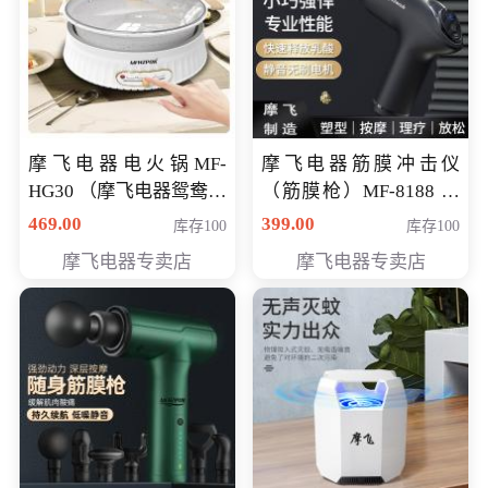
摩飞电器电火锅MF-
摩飞电器筋膜冲击仪
HG30 （摩飞电器鸳鸯锅
（筋膜枪）MF-8188 会
MF-HG30 ） 会员专享价
员专享价268元
469.00
399.00
库存100
库存100
319元
摩飞电器专卖店
摩飞电器专卖店