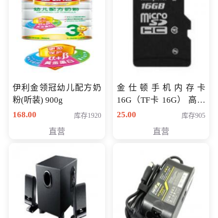
伊利金领冠幼儿配方奶
金仕顿手机内存卡
粉(听装) 900g
16G（TF卡 16G） 高速
卡 CLASS 10
168.00
25.00
库存1920
库存905
直营
直营