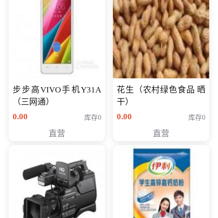
步步高VIVO手机Y31A
花生（农村绿色食品 晒
（三网通）
干）
0.00
0.00
库存0
库存0
直营
直营