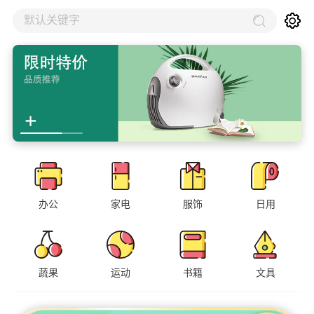
默认关键字
办公
家电
服饰
日用
蔬果
运动
书籍
文具