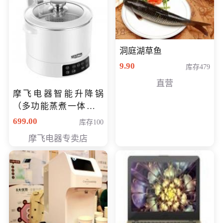
洞庭湖草鱼
9.90
库存479
直营
摩飞电器智能升降锅
（多功能蒸煮一体锅）
（智能升降养生锅） 会
699.00
库存100
员专享价399元
摩飞电器专卖店