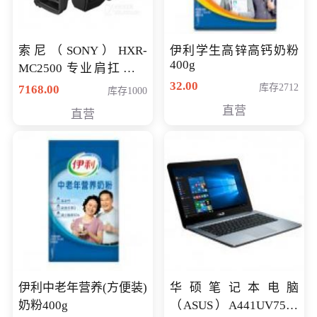
索尼（SONY）HXR-
伊利学生高锌高钙奶粉
400g
MC2500 专业肩扛式存
储卡全高清摄录一体机
32.00
库存2712
7168.00
库存1000
婚庆 直播 团拜会 专业高
直营
直营
清入门级摄像机
伊利中老年营养(方便装)
华硕笔记本电脑
奶粉400g
（ASUS）A441UV7500